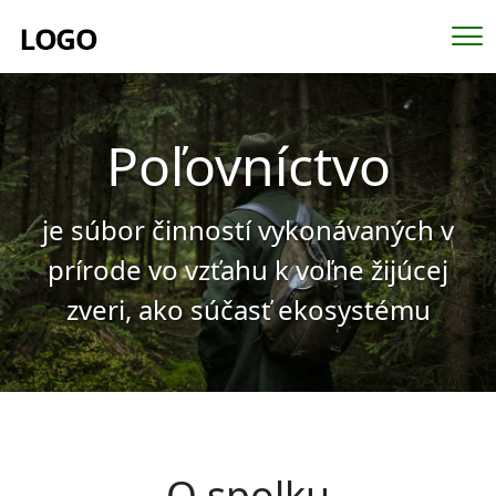
Me
Poľovníctvo
je súbor činností vykonávaných v
prírode vo vzťahu k voľne žijúcej
zveri, ako súčasť ekosystému
O spolku