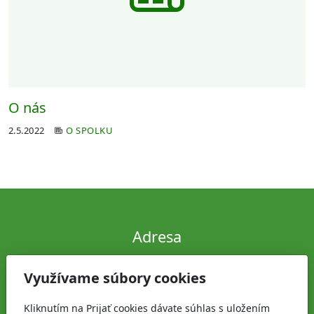
O nás
2.5.2022
O SPOLKU
Adresa
Polovnícky spolok
Využívame súbory cookies
Jaskový rad 5, 831 01
Kliknutím na Prijať cookies dávate súhlas s uložením
Kontakt