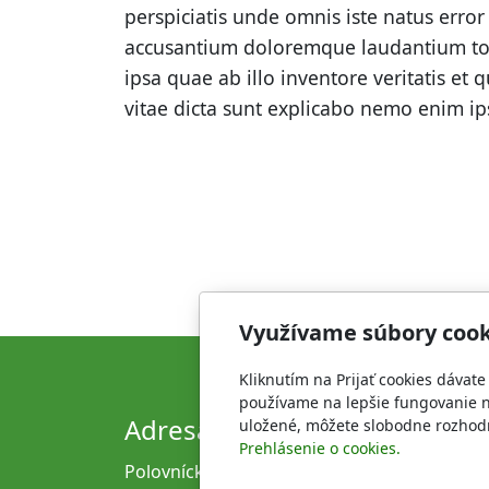
perspiciatis unde omnis iste natus error
accusantium doloremque laudantium t
ipsa quae ab illo inventore veritatis et 
vitae dicta sunt explicabo nemo enim i
Využívame súbory cook
Kliknutím na Prijať cookies dávat
používame na lepšie fungovanie n
Adresa
Kon
uložené, môžete slobodne rozhodn
Prehlásenie o cookies.
Polovnícky spolok
poľov