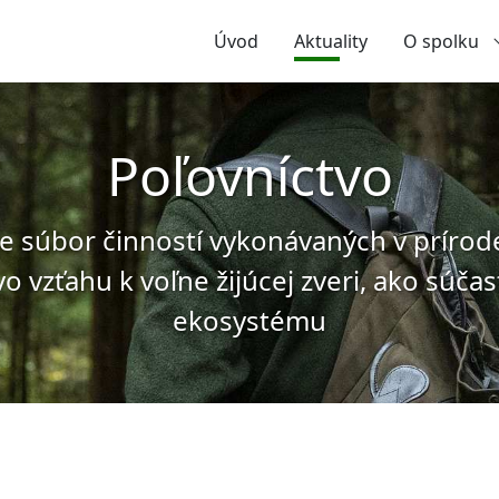
Úvod
Aktuality
O spolku
Poľovníctvo
je súbor činností vykonávaných v prírod
vo vzťahu k voľne žijúcej zveri, ako súčas
ekosystému