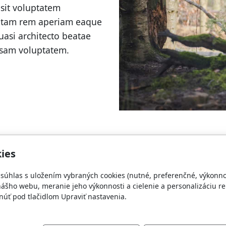
 sit voluptatem
otam rem aperiam eaque
quasi architecto beatae
psam voluptatem.
ies
e súhlas s uložením vybraných cookies (nutné, preferenčné, výkonn
ášho webu, meranie jeho výkonnosti a cielenie a personalizáciu re
takt
Sledujte tiež
úť pod tlačidlom Upraviť nastavenia.
níctvo@inpage.sk
Poľovníctvo